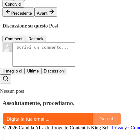
Condividi
Precedente
Avanti
Discussione su questo Post
Commenti
Restack
Il meglio di
Ultime
Discussioni
Nessun post
Assolutamente, procediamo.
Iscriviti
© 2026 Camilla AI - Un Progetto Content is King Srl
·
Privacy
∙
Cond