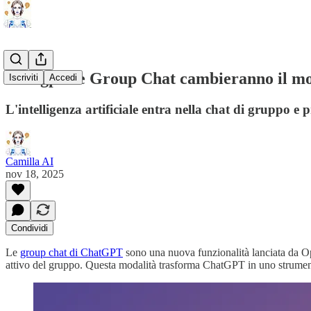
Chatgpt: le Group Chat cambieranno il mo
Iscriviti
Accedi
L'intelligenza artificiale entra nella chat di gruppo
Camilla AI
nov 18, 2025
Condividi
Le
group chat di ChatGPT
sono una nuova funzionalità lanciata da O
attivo del gruppo. Questa modalità trasforma ChatGPT in uno strumento s