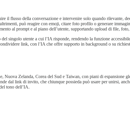
ire il flusso della conversazione e intervenire solo quando rilevante, 
rimenti, può reagire con emoji, citare foto profilo o generare immagin
to al prompt e al piano dell’utente, supportando upload di file, foto, 
ano del singolo utente a cui l’IA risponde, rendendo la funzione accessibil
ndividere link, con l’IA che offre supporto in background o su richiesta
pone, Nuova Zelanda, Corea del Sud e Taiwan, con piani di espansione gl
de dal link di invito, che chiunque possieda può usare per unirsi, anch
del tono dell’IA.