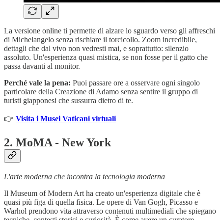
La versione online ti permette di alzare lo sguardo verso gli affreschi
di Michelangelo senza rischiare il torcicollo. Zoom incredibile,
dettagli che dal vivo non vedresti mai, e soprattutto: silenzio
assoluto. Un'esperienza quasi mistica, se non fosse per il gatto che
passa davanti al monitor.
Perché vale la pena:
Puoi passare ore a osservare ogni singolo
particolare della Creazione di Adamo senza sentire il gruppo di
turisti giapponesi che sussurra dietro di te.
👉
Visita i Musei Vaticani virtuali
2.
MoMA - New York
L'arte moderna che incontra la tecnologia moderna
Il Museum of Modern Art ha creato un'esperienza digitale che è
quasi più figa di quella fisica. Le opere di Van Gogh, Picasso e
Warhol prendono vita attraverso contenuti multimediali che spiegano
tecniche, contesti storici e curiosità. È come avere un curatore