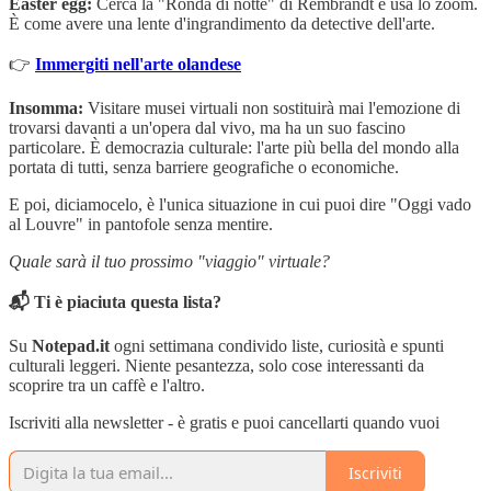
Easter egg:
Cerca la "Ronda di notte" di Rembrandt e usa lo zoom.
È come avere una lente d'ingrandimento da detective dell'arte.
👉
Immergiti nell'arte olandese
Insomma:
Visitare musei virtuali non sostituirà mai l'emozione di
trovarsi davanti a un'opera dal vivo, ma ha un suo fascino
particolare. È democrazia culturale: l'arte più bella del mondo alla
portata di tutti, senza barriere geografiche o economiche.
E poi, diciamocelo, è l'unica situazione in cui puoi dire "Oggi vado
al Louvre" in pantofole senza mentire.
Quale sarà il tuo prossimo "viaggio" virtuale?
📬 Ti è piaciuta questa lista?
Su
Notepad.it
ogni settimana condivido liste, curiosità e spunti
culturali leggeri. Niente pesantezza, solo cose interessanti da
scoprire tra un caffè e l'altro.
Iscriviti alla newsletter - è gratis e puoi cancellarti quando vuoi
Iscriviti