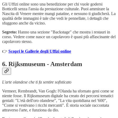
Gli Uffizi online sono una benedizione per chi vuole godersi
Botticelli senza l'ansia da prestazione culturale. Puoi ammirare la
Nascita di Venere mentre mangi patatine, e nessuno ti giudicherà. La
qualità delle immagini è tale che vedi le pennellate, i dettagli che
sfuggono anche da vicino.
Segreto:
Hanno una sezione "Backstage" che mostra i restauri in
corso. Vedere come nasce un capolavoro è quasi più affascinante del
capolavoro stesso.
👉
Scopri le Gallerie degli Uffizi online
6.
Rijksmuseum - Amsterdam
L'arte olandese che ti fa sentire sofisticato
Vermeer, Rembrandt, Van Gogh: l'Olanda ha sfornato geni come se
niente fosse. Il Rijksmuseum digitale ha creato dei percorsi tematici
geniali: "L'età dell'oro olandese", "La vita quotidiana nel '600",
"Come si vestivano i ricchi mercanti". È storia sociale raccontata
attraverso l'arte, e funziona da dio.