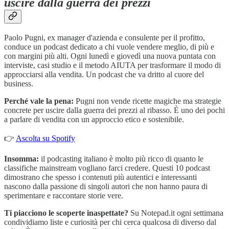
uscire dalla guerra dei prezzi
Paolo Pugni, ex manager d'azienda e consulente per il profitto,
conduce un podcast dedicato a chi vuole vendere meglio, di più e
con margini più alti. Ogni lunedì e giovedì una nuova puntata con
interviste, casi studio e il metodo AIUTA per trasformare il modo di
approcciarsi alla vendita. Un podcast che va dritto al cuore del
business.
Perché vale la pena:
Pugni non vende ricette magiche ma strategie
concrete per uscire dalla guerra dei prezzi al ribasso. È uno dei pochi
a parlare di vendita con un approccio etico e sostenibile.
👉
Ascolta su Spotify
Insomma:
il podcasting italiano è molto più ricco di quanto le
classifiche mainstream vogliano farci credere. Questi 10 podcast
dimostrano che spesso i contenuti più autentici e interessanti
nascono dalla passione di singoli autori che non hanno paura di
sperimentare e raccontare storie vere.
Ti piacciono le scoperte inaspettate?
Su Notepad.it ogni settimana
condividiamo liste e curiosità per chi cerca qualcosa di diverso dal